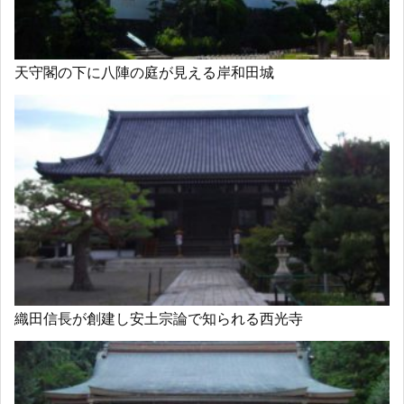
天守閣の下に八陣の庭が見える岸和田城
織田信長が創建し安土宗論で知られる西光寺