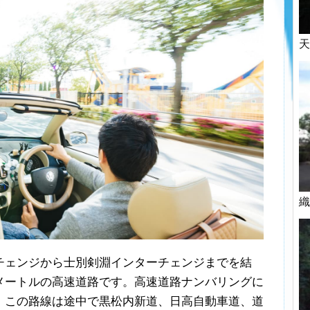
天
織
チェンジから士別剣淵インターチェンジまでを結
メートルの高速道路です。高速道路ナンバリングに
。この路線は途中で黒松内新道、日高自動車道、道