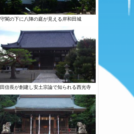
守閣の下に八陣の庭が見える岸和田城
田信長が創建し安土宗論で知られる西光寺