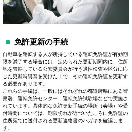
免許更新の手続
自動車を運転する人が所持している運転免許証が有効期
限を満了する場合には、定められた更新期間内に、住所
地を管轄している公安委員会が行う適性検査や区分に応
じた更新時講習を受けた上で、その運転免許証を更新す
る必要があります。
これらの手続は、一般にはそれぞれの都道府県にある警
察署、運転免許センター、運転免許試験場などで実施さ
れています。具体的な免許更新手続の場所（会場）や受
付時間については、期限切れが近づいたころに免許証の
住所宛てに送付される更新連絡書のハガキを確認しま
す。