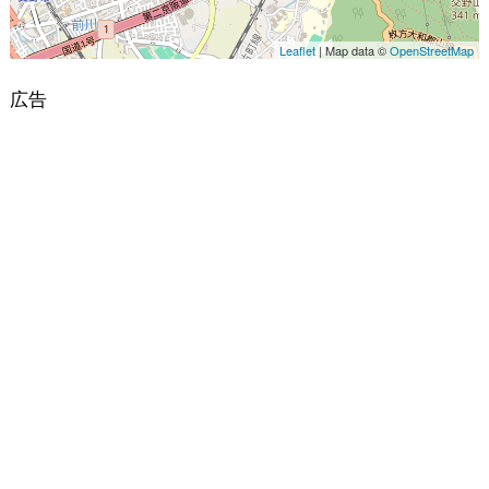
Leaflet
| Map data ©
OpenStreetMap
広告