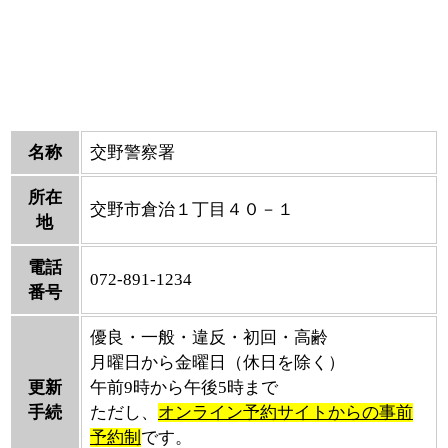
名称
交野警察署
所在
交野市倉治１丁目４０－１
地
電話
072-891-1234
番号
優良・一般・違反・初回・高齢
月曜日から金曜日（休日を除く）
更新
午前9時から午後5時まで
手続
ただし、
オンライン予約サイトからの事前
予約制
です。