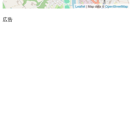
Leaflet
| Map data ©
OpenStreetMap
広告