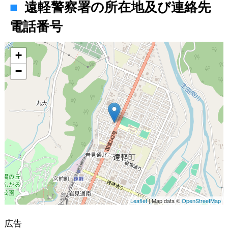
遠軽警察署の所在地及び連絡先
電話番号
地図
+
−
Leaflet
| Map data ©
OpenStreetMap
広告