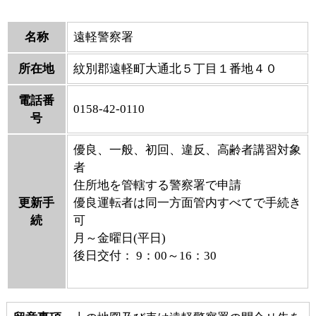
名称
遠軽警察署
所在地
紋別郡遠軽町大通北５丁目１番地４０
電話番
0158-42-0110
号
優良、一般、初回、違反、高齢者講習対象
者
住所地を管轄する警察署で申請
更新手
優良運転者は同一方面管内すべてで手続き
続
可
月～金曜日(平日)
後日交付： 9：00～16：30