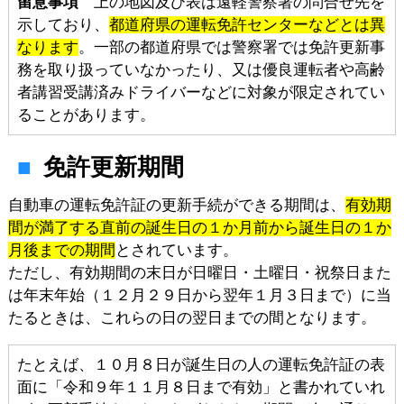
留意事項
上の地図及び表は遠軽警察署の問合せ先を
示しており、
都道府県の運転免許センターなどとは異
なります
。一部の都道府県では警察署では免許更新事
務を取り扱っていなかったり、又は優良運転者や高齢
者講習受講済みドライバーなどに対象が限定されてい
ることがあります。
免許更新期間
自動車の運転免許証の更新手続ができる期間は、
有効期
間が満了する直前の誕生日の１か月前から誕生日の１か
月後までの期間
とされています。
ただし、有効期間の末日が日曜日・土曜日・祝祭日また
は年末年始（１２月２９日から翌年１月３日まで）に当
たるときは、これらの日の翌日までの間となります。
たとえば、１０月８日が誕生日の人の運転免許証の表
面に「令和９年１１月８日まで有効」と書かれていれ