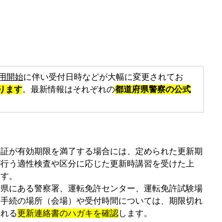
用開始
に伴い受付日時などが大幅に変更されてお
ります
。最新情報はそれぞれの
都道府県警察の公式
許証が有効期限を満了する場合には、定められた更新期
が行う適性検査や区分に応じた更新時講習を受けた上
ます。
府県にある警察署、運転免許センター、運転免許試験場
新手続の場所（会場）や受付時間については、期限切れ
される
更新連絡書のハガキを確認
します。