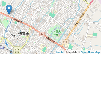
Leaflet
| Map data ©
OpenStreetMap