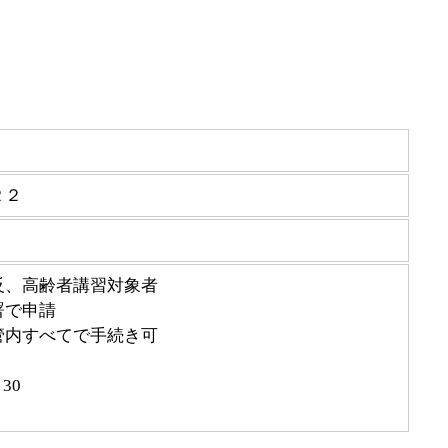
２２
反、高齢者講習対象者
署で申請
管内すべてで手続き可
30