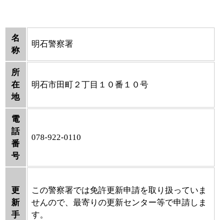
名
明石警察署
称
所
在
明石市田町２丁目１０番１０号
地
電
話
078-922-0110
番
号
更
この警察署では免許更新申請を取り扱っていま
新
せんので、最寄りの更新センター等で申請しま
手
す。