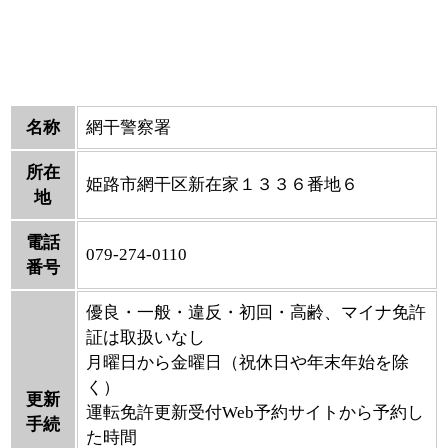
名称
網干警察署
所在
姫路市網干区新在家１３３６番地６
地
電話
079-274-0110
番号
優良・一般・違反・初回・高齢、マイナ免許
証は取扱いなし
月曜日から金曜日（祝休日や年末年始を除
く）
更新
運転免許更新受付Web予約サイトから予約し
手続
た時間