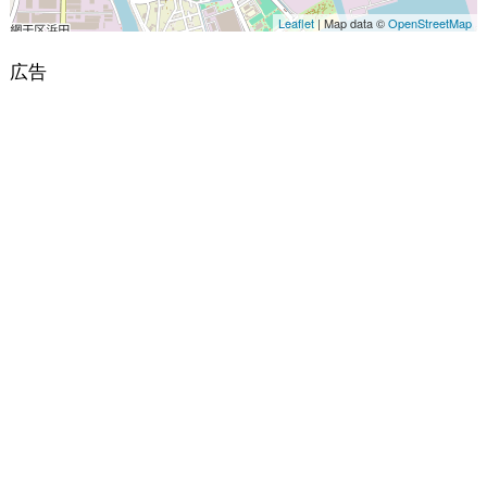
Leaflet
| Map data ©
OpenStreetMap
広告