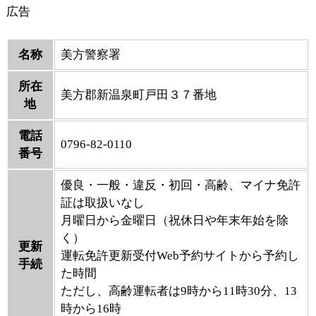
広告
名称
美方警察署
所在
美方郡新温泉町戸田３７番地
地
電話
0796-82-0110
番号
優良・一般・違反・初回・高齢、マイナ免許
証は取扱いなし
月曜日から金曜日（祝休日や年末年始を除
く）
更新
運転免許更新受付Web予約サイトから予約し
手続
た時間
ただし、高齢運転者は9時から11時30分、13
時から16時