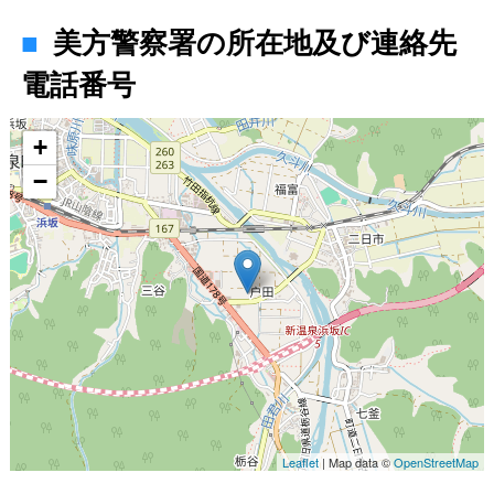
美方警察署の所在地及び連絡先
電話番号
地図
+
−
Leaflet
| Map data ©
OpenStreetMap