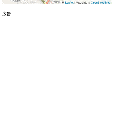
Leaflet
| Map data ©
OpenStreetMap
広告