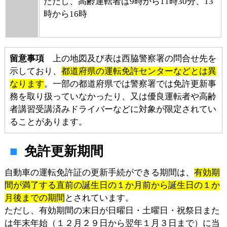
ただし、高齢運転者は9時から11時30分、13
時から16時
留意事項
上の地図及び表は西脇警察署の問合せ先を
示しており、
都道府県の運転免許センターなどとは異
なります
。一部の都道府県では警察署では免許更新事
務を取り扱っていなかったり、又は優良運転者や高齢
者講習受講済みドライバーなどに対象が限定されてい
ることがあります。
免許更新期間
自動車の運転免許証の更新手続ができる期間は、
有効期
間が満了する直前の誕生日の１か月前から誕生日の１か
月後までの期間
とされています。
ただし、有効期間の末日が日曜日・土曜日・祝祭日また
は年末年始（１２月２９日から翌年１月３日まで）に当