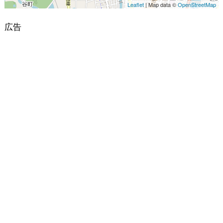
Leaflet
| Map data ©
OpenStreetMap
広告