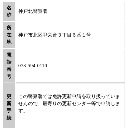
名
神戸北警察署
称
所
在
神戸市北区甲栄台３丁目６番１号
地
電
話
078-594-0110
番
号
更
この警察署では免許更新申請を取り扱っていま
新
せんので、最寄りの更新センター等で申請しま
手
す。
続