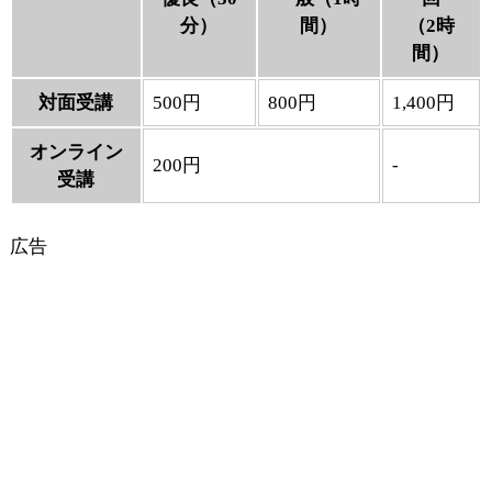
分）
間）
（2時
間）
対面受講
500円
800円
1,400円
オンライン
200円
-
受講
広告