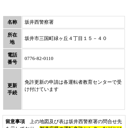
名称
坂井西警察署
所在
坂井市三国町緑ヶ丘４丁目１５－４０
地
電話
0776-82-0110
番号
免許更新の申請は各運転者教育センターで受
更新
け付けています
手続
留意事項
上の地図及び表は坂井西警察署の問合せ先