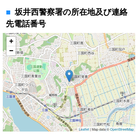
坂井西警察署の所在地及び連絡
先電話番号
地図
+
−
Leaflet
| Map data ©
OpenStreetMap