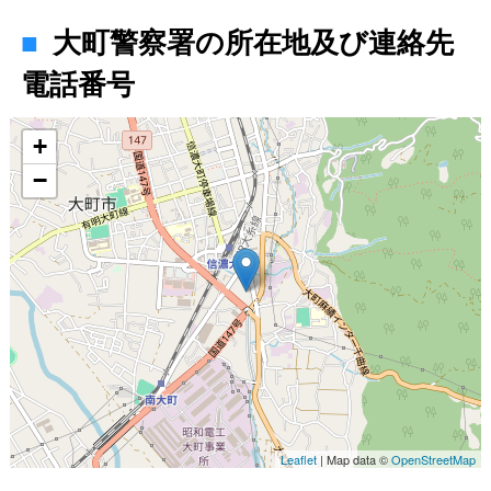
大町警察署の所在地及び連絡先
電話番号
地図
+
−
Leaflet
| Map data ©
OpenStreetMap