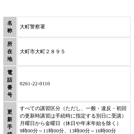
名
大町警察署
称
所
在
大町市大町２８９５
地
電
話
0261-22-0110
番
号
すべての講習区分（ただし、一般・違反・初回
更
の更新時講習は手続時に指定する別日に受講）
新
月曜日から金曜日（休日や年末年始を除く）
手
9時00分～11時00分、13時00分～16時00分