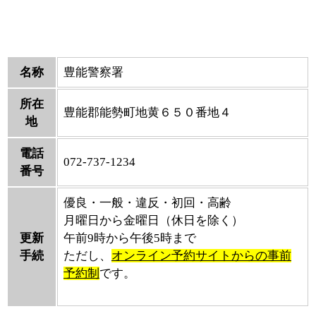
名称
豊能警察署
所在
豊能郡能勢町地黄６５０番地４
地
電話
072-737-1234
番号
優良・一般・違反・初回・高齢
月曜日から金曜日（休日を除く）
更新
午前9時から午後5時まで
手続
ただし、
オンライン予約サイトからの事前
予約制
です。