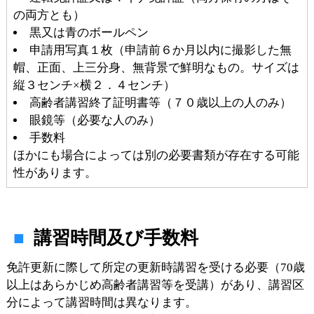
の両方とも）
黒又は青のボールペン
申請用写真１枚（申請前６か月以内に撮影した無
帽、正面、上三分身、無背景で鮮明なもの。サイズは
縦３センチ×横２．４センチ）
高齢者講習終了証明書等（７０歳以上の人のみ）
眼鏡等（必要な人のみ）
手数料
ほかにも場合によっては別の必要書類が存在する可能
性があります。
講習時間及び手数料
免許更新に際して所定の更新時講習を受ける必要（70歳
以上はあらかじめ高齢者講習等を受講）があり、講習区
分によって講習時間は異なります。