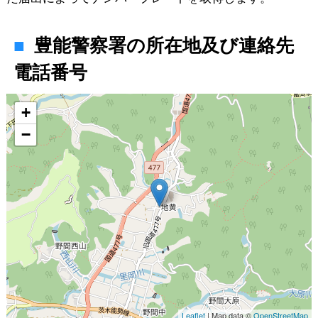
豊能警察署の所在地及び連絡先
電話番号
地図
+
−
Leaflet
| Map data ©
OpenStreetMap