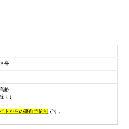
３号
高齢
除く）
イトからの事前予約制
です。