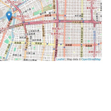
Leaflet
| Map data ©
OpenStreetMap