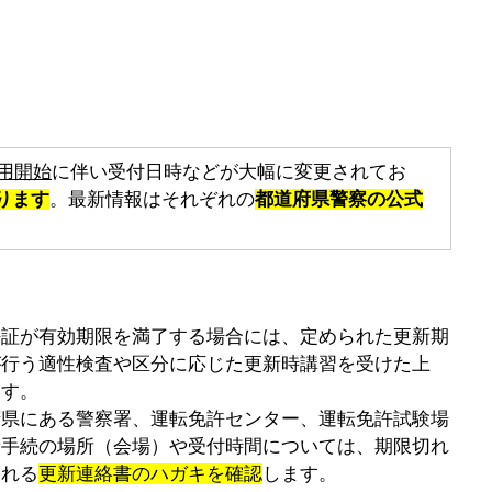
用開始
に伴い受付日時などが大幅に変更されてお
ります
。最新情報はそれぞれの
都道府県警察の公式
許証が有効期限を満了する場合には、定められた更新期
が行う適性検査や区分に応じた更新時講習を受けた上
ます。
府県にある警察署、運転免許センター、運転免許試験場
新手続の場所（会場）や受付時間については、期限切れ
される
更新連絡書のハガキを確認
します。