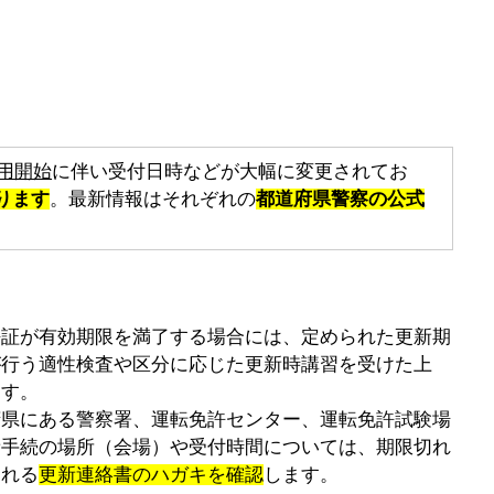
用開始
に伴い受付日時などが大幅に変更されてお
ります
。最新情報はそれぞれの
都道府県警察の公式
許証が有効期限を満了する場合には、定められた更新期
が行う適性検査や区分に応じた更新時講習を受けた上
ます。
府県にある警察署、運転免許センター、運転免許試験場
新手続の場所（会場）や受付時間については、期限切れ
される
更新連絡書のハガキを確認
します。