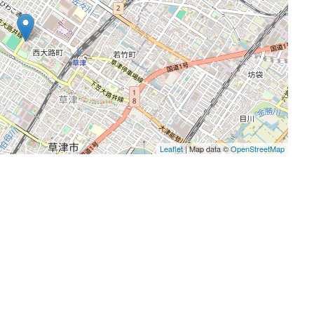
Leaflet
| Map data ©
OpenStreetMap