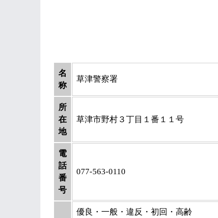
名
草津警察署
称
所
在
草津市野村３丁目１番１１号
地
電
話
077-563-0110
番
号
優良・一般・違反・初回・高齢