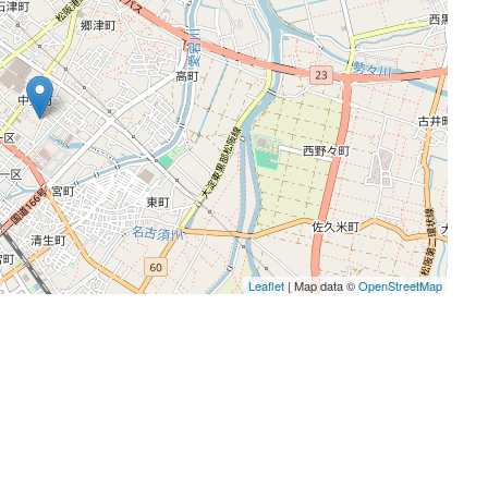
Leaflet
| Map data ©
OpenStreetMap