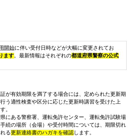
用開始
に伴い受付日時などが大幅に変更されてお
ります
。最新情報はそれぞれの
都道府県警察の公式
許証が有効期限を満了する場合には、定められた更新期
が行う適性検査や区分に応じた更新時講習を受けた上
ます。
府県にある警察署、運転免許センター、運転免許試験場
新手続の場所（会場）や受付時間については、期限切れ
される
更新連絡書のハガキを確認
します。