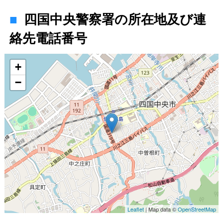
四国中央警察署の所在地及び連
絡先電話番号
地図
+
−
Leaflet
| Map data ©
OpenStreetMap